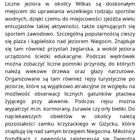
Liczne jeziora w okolicy Wilkas są doskonałym
miejscem do uprawiania wszelkiego rodzaju sportów
wodnych, dzięki czemu do miejscowości zjeżdża wielu
entuzjastów takiej aktywności, także zajmujących się
sportem zawodowo. Szczególną popularnością cieszy
się plaża i kąpielisko nad jeziorem Niegocin. Znajduje
się tam również przystań żeglarska, a wokół jeziora
urządzono ścieżki edukacyjne. Podczas wędrówek
można zobaczyć liczne pomniki przyrody, do których
należą wiekowe drzewa oraz głazy narzutowe.
Organizowane są tam również rejsy turystyczne po
jeziorze, które są wyjątkowo atrakcyjne ze względu na
możliwość obserwacji licznych gatunków ptactwa
żyjącego przy akwenie. Podczas rejsu można
wypatrzyć m.in. kormorany, żurawie czy orły bieliki. Do
najciekawszych obiektów w okolicy należą
pozostałości zamku krzyżackiego w Giżycku, które
znajdują się nad samym brzegiem Niegocina. Miłośnicy
fortyfikacji z pewnością zainteresują się Twierdzą