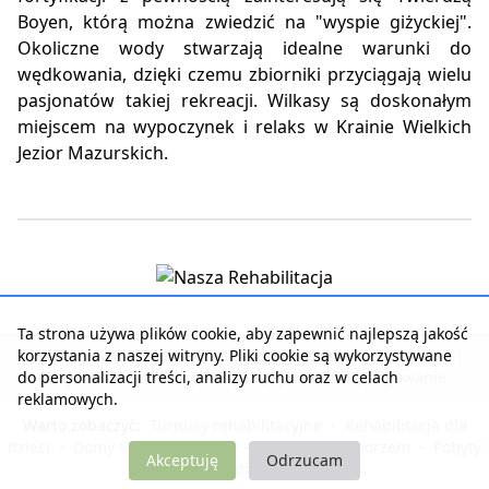
Boyen, którą można zwiedzić na "wyspie giżyckiej".
Okoliczne wody stwarzają idealne warunki do
wędkowania, dzięki czemu zbiorniki przyciągają wielu
pasjonatów takiej rekreacji. Wilkasy są doskonałym
miejscem na wypoczynek i relaks w Krainie Wielkich
Jezior Mazurskich.
Ta strona używa plików cookie, aby zapewnić najlepszą jakość
korzystania z naszej witryny. Pliki cookie są wykorzystywane
Strona główna
|
Kontakt z serwisem
|
Reklama w serwisie
|
do personalizacji treści, analizy ruchu oraz w celach
Regulamin serwisu
|
Polityka prywatności
|
Logowanie
reklamowych.
Warto zobaczyć:
Turnusy rehabilitacyjne
-
Rehabilitacja dla
dzieci
-
Domy Seniora i Opieki
-
Noclegi nad morzem
-
Pobyty
Akceptuję
Odrzucam
dla zdrowia