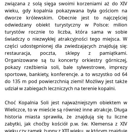
związana z solą sięga swoimi korzeniami aż do XIV
wieku, gdy kopalnia pokazywana była gościom na
dworze królewskim. Obecnie jest to najczęściej
odwiedzany obiekt turystyczny w Polsce: milion
turystów rocznie to liczba, która sama w sobie
świadczy o niezwykłej atrakcyjności tego miejsca. W
części udostępnionej dla zwiedzających znajdują się:
restauracja, poczta, sklepy z pamiątkami.
Organizowane są tu koncerty orkiestry górniczej,
pokazy rzeźbienia soli, bale sylwestrowe, imprezy
sportowe, bankiety, konferencje. a to wszystko od 64
do 135 m pod powierzchnią ziemi! Możliwy jest także
udział w zabiegach leczniczych na terenie kopalni.
Choć Kopalnia Soli jest najważniejszym obiektem w
Wieliczce, to w mieście są również inne atrakcje. Długa
historia miasta sprawiła, że znajdują się tu liczne
zabytki, jak choćby kościół p.w. św. Klemensa z XIV
wieku czy zamek żupny z XIII wieku, w którym znajduje