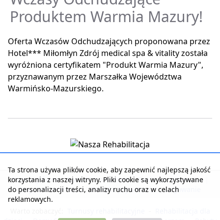
Produktem Warmia Mazury!
Oferta Wczasów Odchudzających proponowana przez
Hotel*** Miłomłyn Zdrój medical spa & vitality została
wyróżniona certyfikatem "Produkt Warmia Mazury",
przyznawanym przez Marszałka Województwa
Warmińsko-Mazurskiego.
Ta strona używa plików cookie, aby zapewnić najlepszą jakość
korzystania z naszej witryny. Pliki cookie są wykorzystywane
Strona główna
|
Kontakt z serwisem
|
Reklama w serwisie
|
do personalizacji treści, analizy ruchu oraz w celach
Regulamin serwisu
|
Polityka prywatności
|
Logowanie
reklamowych.
Warto zobaczyć:
Turnusy rehabilitacyjne
-
Rehabilitacja dla