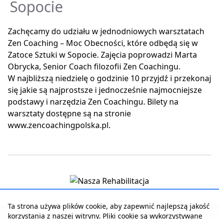
Sopocie
Zachęcamy do udziału w jednodniowych warsztatach
Zen Coaching – Moc Obecności, które odbędą się w
Zatoce Sztuki w Sopocie. Zajęcia poprowadzi Marta
Obrycka, Senior Coach filozofii Zen Coachingu.
W najbliższą niedzielę o godzinie 10 przyjdź i przekonaj
się jakie są najprostsze i jednocześnie najmocniejsze
podstawy i narzędzia Zen Coachingu. Bilety na
warsztaty dostępne są na stronie
www.zencoachingpolska.pl.
Ta strona używa plików cookie, aby zapewnić najlepszą jakość
korzystania z naszej witryny. Pliki cookie są wykorzystywane
Strona główna
|
Kontakt z serwisem
|
Reklama w serwisie
|