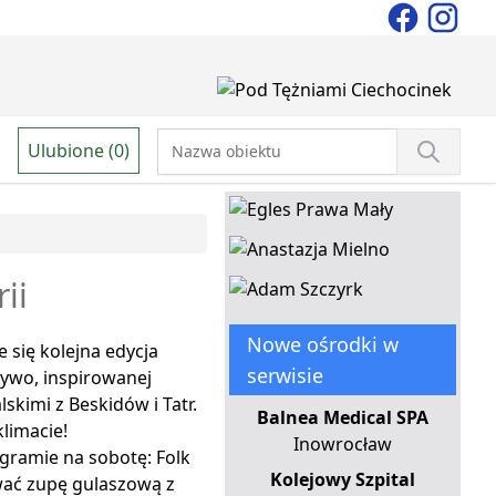
Ulubione (0)
ii
Nowe ośrodki w
 się kolejna edycja
serwisie
żywo, inspirowanej
kimi z Beskidów i Tatr.
Balnea Medical SPA
limacie!
Inowrocław
ogramie na sobotę: Folk
Kolejowy Szpital
wać zupę gulaszową z