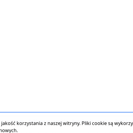
t z serwisem
|
Reklama w serwisie
|
Regulamin serwisu
|
Polityka
jakość korzystania z naszej witryny. Pliki cookie są wykor
amowych.