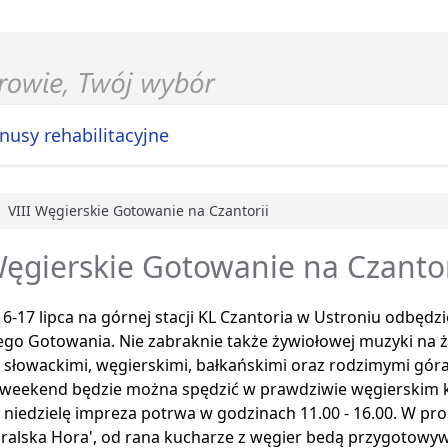
nusy rehabilitacyjne
VIII Węgierskie Gotowanie na Czantorii
główna
Węgierskie Gotowanie na Czantor
6-17 lipca na górnej stacji KL Czantoria w Ustroniu odbędzie
ego Gotowania. Nie zabraknie także żywiołowej muzyki na 
słowackimi, węgierskimi, bałkańskimi oraz rodzimymi górals
y weekend będzie można spędzić w prawdziwie węgierskim k
 niedzielę impreza potrwa w godzinach 11.00 - 16.00. W pr
óralska Hora', od rana kucharze z węgier bedą przygotowy