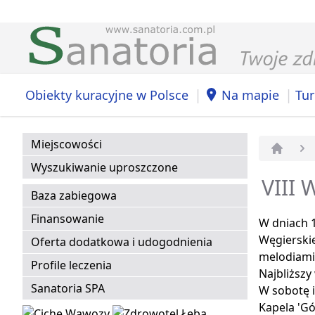
|
|
Obiekty kuracyjne w Polsce
Na mapie
Tur
Miejscowości
Strona 
Wyszukiwanie uproszczone
VIII 
Baza zabiegowa
Finansowanie
W dniach 1
Węgierski
Oferta dodatkowa i udogodnienia
melodiami 
Profile leczenia
Najbliższ
Sanatoria SPA
W sobotę i
Kapela 'G