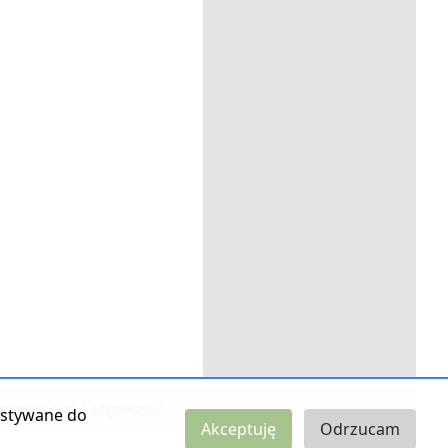
 prywatności
|
Logowanie
zystywane do
Akceptuję
Odrzucam