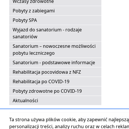
Wczasy zdrowotne
Pobyty z zabiegami
Pobyty SPA
Wyjazd do sanatorium - rodzaje
sanatoriów
Sanatorium – nowoczesne możliwości
pobytu leczniczego
Sanatorium - podstawowe informacje
Rehabilitacja pocovidowa z NFZ
Rehabilitacja po COVID-19
Pobyty zdrowotne po COVID-19
Aktualności
Strona główna
|
Kontak
Ta strona używa plików cookie, aby zapewnić najlepszą 
personalizacji treści, analizy ruchu oraz w celach rekl