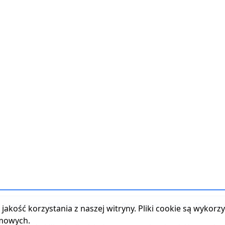
t z serwisem
|
Reklama w serwisie
|
Regulamin serwisu
|
Polityka
jakość korzystania z naszej witryny. Pliki cookie są wykor
amowych.