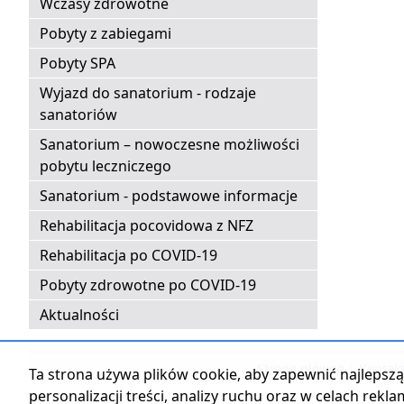
Wczasy zdrowotne
Pobyty z zabiegami
Pobyty SPA
Wyjazd do sanatorium - rodzaje
sanatoriów
Sanatorium – nowoczesne możliwości
pobytu leczniczego
Sanatorium - podstawowe informacje
Rehabilitacja pocovidowa z NFZ
Rehabilitacja po COVID-19
Pobyty zdrowotne po COVID-19
Aktualności
Strona główna
|
Kontak
Ta strona używa plików cookie, aby zapewnić najlepszą 
personalizacji treści, analizy ruchu oraz w celach rekl