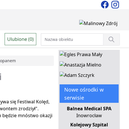
Ulubione (0)
akopanem
i
Nowe ośrodki w
serwisie
wa się Festiwal Kolęd,
ewontem zrodziył".
Balnea Medical SPA
m będzie mnóstwo okazji
Inowrocław
Kolejowy Szpital