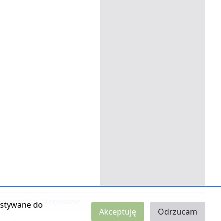
 prywatności
|
Logowanie
zystywane do
Akceptuję
Odrzucam