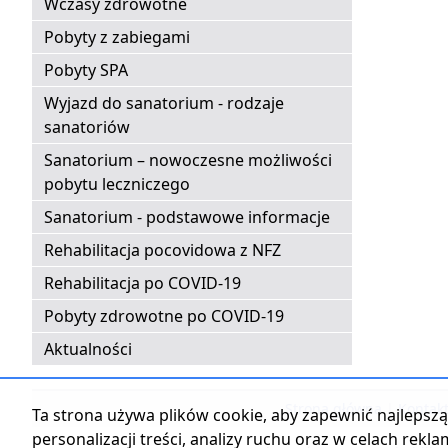
Wczasy zdrowotne
Pobyty z zabiegami
Pobyty SPA
Wyjazd do sanatorium - rodzaje
sanatoriów
Sanatorium – nowoczesne możliwości
pobytu leczniczego
Sanatorium - podstawowe informacje
Rehabilitacja pocovidowa z NFZ
Rehabilitacja po COVID-19
Pobyty zdrowotne po COVID-19
Aktualności
Strona główna
|
Kontak
Ta strona używa plików cookie, aby zapewnić najlepszą 
personalizacji treści, analizy ruchu oraz w celach rekl