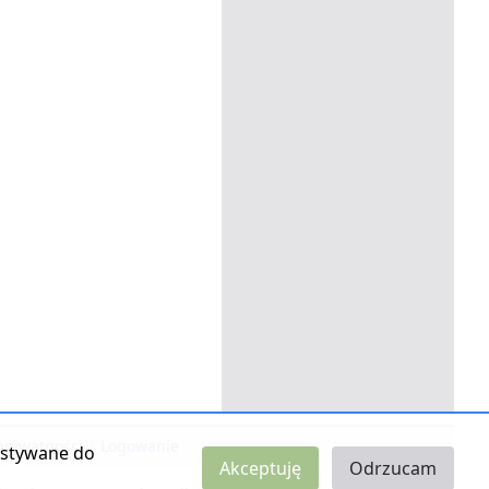
 prywatności
|
Logowanie
zystywane do
Akceptuję
Odrzucam