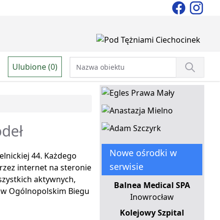
Ulubione (0)
ódeł
Nowe ośrodki w
elnickiej 44. Każdego
serwisie
zez internet na steronie
zystkich aktywnych,
Balnea Medical SPA
łu w Ogólnopolskim Biegu
Inowrocław
Kolejowy Szpital