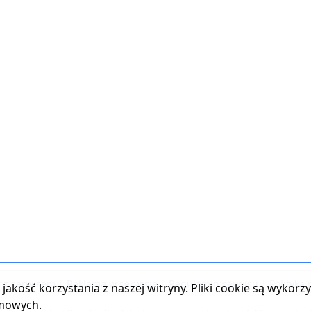
t z serwisem
|
Reklama w serwisie
|
Regulamin serwisu
|
Polityka
jakość korzystania z naszej witryny. Pliki cookie są wykor
amowych.