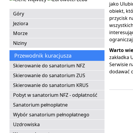
jako Ulubi
obiekt, kt
Góry
przycisk n
Jeziora
wszystkich
interesują
Morze
ogranicza
Niziny
Warto wie
Przewodnik kuracjusza
zakładka U
Serwisie n
Skierowanie do sanatorium NFZ
dodawać o
Skierowanie do sanatorium ZUS
Skierowanie do sanatorium KRUS
Pobyt w sanatorium NFZ - odpłatność
Sanatorium pełnopłatne
Wybór sanatorium pełnopłatnego
Uzdrowiska