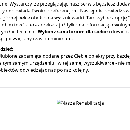
one. Wystarczy, że przeglądając nasz serwis będziesz dod
óry odpowiada Twoim preferencjom. Następnie odwiedź swoj
a górnej belce obok pola wyszukiwarki. Tam wybierz opcję "
 obiektów" - teraz czekasz już tylko na informację o wolny
cym Cię terminie.
Wybierz sanatorium dla siebie
i dowiedz
jąc poświęcany czas do minimum.
dzieć:
lubione zapamięta dodane przez Ciebie obiekty przy każde
a tym samym urządzeniu i w tej samej wyszukiwarce - nie m
biektów odwiedzając nas po raz kolejny.