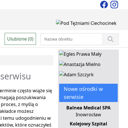
Ulubione (0)
 serwisu
Nowe ośrodki w
rminie często wiąże się
serwisie
 wymagają poszukiwania
proces, z myślą o
Balnea Medical SPA
zakładce możesz
Inowrocław
ęki temu udogodnieniu w
Kolejowy Szpital
iektów, które oznaczyłeś