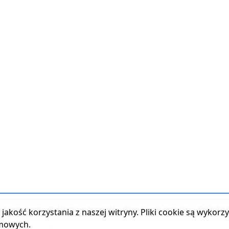
t z serwisem
|
Reklama w serwisie
|
Regulamin serwisu
|
Polityka
jakość korzystania z naszej witryny. Pliki cookie są wykor
amowych.