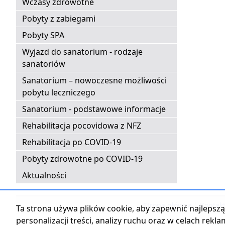
Wczasy zdrowotne
Pobyty z zabiegami
Pobyty SPA
Wyjazd do sanatorium - rodzaje
sanatoriów
Sanatorium – nowoczesne możliwości
pobytu leczniczego
Sanatorium - podstawowe informacje
Rehabilitacja pocovidowa z NFZ
Rehabilitacja po COVID-19
Pobyty zdrowotne po COVID-19
Aktualności
Strona główna
|
Kontak
Ta strona używa plików cookie, aby zapewnić najlepszą 
personalizacji treści, analizy ruchu oraz w celach rekl