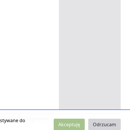
 prywatności
|
Logowanie
zystywane do
Akceptuję
Odrzucam