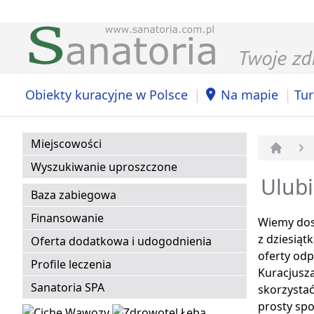
|
|
Obiekty kuracyjne w Polsce
Na mapie
Tur
Miejscowości
Strona 
Wyszukiwanie uproszczone
Ulubi
Baza zabiegowa
Finansowanie
Wiemy dos
z dziesiąt
Oferta dodatkowa i udogodnienia
oferty odp
Profile leczenia
Kuracjusz
Sanatoria SPA
skorzystać
prosty spo