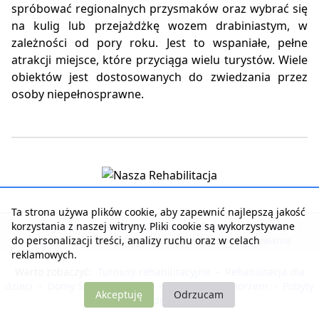
spróbować regionalnych przysmaków oraz wybrać się
na kulig lub przejażdżkę wozem drabiniastym, w
zależności od pory roku. Jest to wspaniałe, pełne
atrakcji miejsce, które przyciąga wielu turystów. Wiele
obiektów jest dostosowanych do zwiedzania przez
osoby niepełnosprawne.
Ta strona używa plików cookie, aby zapewnić najlepszą jakość
korzystania z naszej witryny. Pliki cookie są wykorzystywane
Strona główna
|
Kontakt z serwisem
|
Reklama w serwisie
|
do personalizacji treści, analizy ruchu oraz w celach
Regulamin serwisu
|
Polityka prywatności
|
Logowanie
reklamowych.
Warto zobaczyć:
Turnusy rehabilitacyjne
-
Rehabilitacja dla
dzieci
-
Domy Seniora i Opieki
-
Noclegi nad morzem
-
Pobyty
Akceptuję
Odrzucam
dla zdrowia