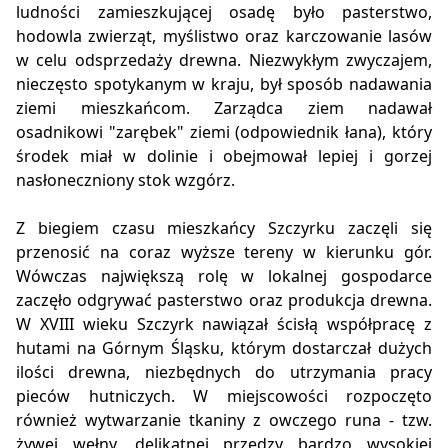
ludności zamieszkującej osadę było pasterstwo,
hodowla zwierząt, myślistwo oraz karczowanie lasów
w celu odsprzedaży drewna. Niezwykłym zwyczajem,
nieczęsto spotykanym w kraju, był sposób nadawania
ziemi mieszkańcom. Zarządca ziem nadawał
osadnikowi "zarębek" ziemi (odpowiednik łana), który
środek miał w dolinie i obejmował lepiej i gorzej
nasłoneczniony stok wzgórz.
Z biegiem czasu mieszkańcy Szczyrku zaczęli się
przenosić na coraz wyższe tereny w kierunku gór.
Wówczas największą rolę w lokalnej gospodarce
zaczęło odgrywać pasterstwo oraz produkcja drewna.
W XVIII wieku Szczyrk nawiązał ścisłą współpracę z
hutami na Górnym Śląsku, którym dostarczał dużych
ilości drewna, niezbędnych do utrzymania pracy
pieców hutniczych. W miejscowości rozpoczęto
również wytwarzanie tkaniny z owczego runa - tzw.
żywej wełny, delikatnej przędzy bardzo wysokiej