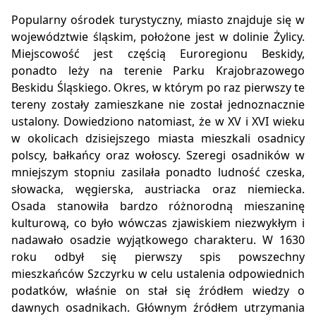
Popularny ośrodek turystyczny, miasto znajduje się w
województwie śląskim, położone jest w dolinie Żylicy.
Miejscowość jest częścią Euroregionu Beskidy,
ponadto leży na terenie Parku Krajobrazowego
Beskidu Śląskiego. Okres, w którym po raz pierwszy te
tereny zostały zamieszkane nie został jednoznacznie
ustalony. Dowiedziono natomiast, że w XV i XVI wieku
w okolicach dzisiejszego miasta mieszkali osadnicy
polscy, bałkańcy oraz wołoscy. Szeregi osadników w
mniejszym stopniu zasilała ponadto ludność czeska,
słowacka, węgierska, austriacka oraz niemiecka.
Osada stanowiła bardzo różnorodną mieszaninę
kulturową, co było wówczas zjawiskiem niezwykłym i
nadawało osadzie wyjątkowego charakteru. W 1630
roku odbył się pierwszy spis powszechny
mieszkańców Szczyrku w celu ustalenia odpowiednich
podatków, właśnie on stał się źródłem wiedzy o
dawnych osadnikach. Głównym źródłem utrzymania