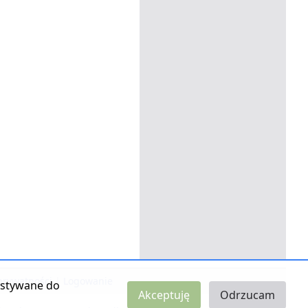
 prywatności
|
Logowanie
zystywane do
Akceptuję
Odrzucam