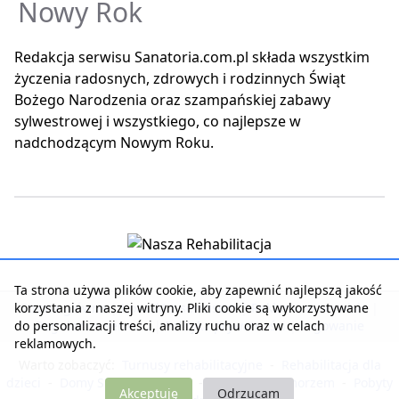
Nowy Rok
Redakcja serwisu Sanatoria.com.pl składa wszystkim
życzenia radosnych, zdrowych i rodzinnych Świąt
Bożego Narodzenia oraz szampańskiej zabawy
sylwestrowej i wszystkiego, co najlepsze w
nadchodzącym Nowym Roku.
Ta strona używa plików cookie, aby zapewnić najlepszą jakość
korzystania z naszej witryny. Pliki cookie są wykorzystywane
Strona główna
|
Kontakt z serwisem
|
Reklama w serwisie
|
do personalizacji treści, analizy ruchu oraz w celach
Regulamin serwisu
|
Polityka prywatności
|
Logowanie
reklamowych.
Warto zobaczyć:
Turnusy rehabilitacyjne
-
Rehabilitacja dla
dzieci
-
Domy Seniora i Opieki
-
Noclegi nad morzem
-
Pobyty
Akceptuję
Odrzucam