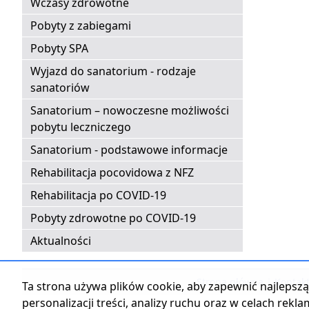
Wczasy zdrowotne
Pobyty z zabiegami
Pobyty SPA
Wyjazd do sanatorium - rodzaje
sanatoriów
Sanatorium – nowoczesne możliwości
pobytu leczniczego
Sanatorium - podstawowe informacje
Rehabilitacja pocovidowa z NFZ
Rehabilitacja po COVID-19
Pobyty zdrowotne po COVID-19
Aktualności
Strona główna
|
Kontak
Ta strona używa plików cookie, aby zapewnić najlepszą 
personalizacji treści, analizy ruchu oraz w celach rekl