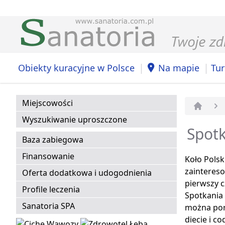
|
|
Obiekty kuracyjne w Polsce
Na mapie
Tur
Miejscowości
Strona 
Wyszukiwanie uproszczone
Spot
Baza zabiegowa
Finansowanie
Koło Pols
zainteres
Oferta dodatkowa i udogodnienia
pierwszy c
Profile leczenia
Spotkania 
Sanatoria SPA
można poro
diecie i c