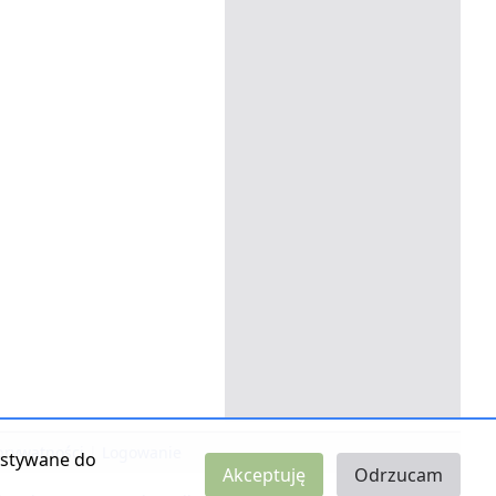
 prywatności
|
Logowanie
zystywane do
Akceptuję
Odrzucam