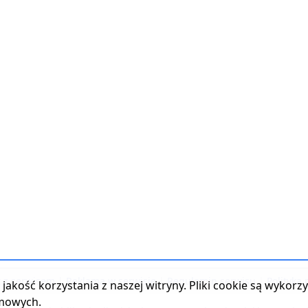
t z serwisem
|
Reklama w serwisie
|
Regulamin serwisu
|
Polityka
jakość korzystania z naszej witryny. Pliki cookie są wykor
amowych.