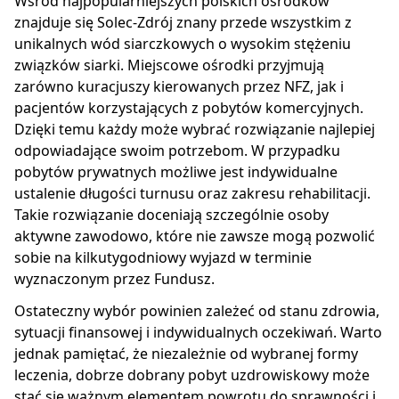
Wśród najpopularniejszych polskich ośrodków
znajduje się Solec-Zdrój znany przede wszystkim z
unikalnych wód siarczkowych o wysokim stężeniu
związków siarki. Miejscowe ośrodki przyjmują
zarówno kuracjuszy kierowanych przez NFZ, jak i
pacjentów korzystających z pobytów komercyjnych.
Dzięki temu każdy może wybrać rozwiązanie najlepiej
odpowiadające swoim potrzebom. W przypadku
pobytów prywatnych możliwe jest indywidualne
ustalenie długości turnusu oraz zakresu rehabilitacji.
Takie rozwiązanie doceniają szczególnie osoby
aktywne zawodowo, które nie zawsze mogą pozwolić
sobie na kilkutygodniowy wyjazd w terminie
wyznaczonym przez Fundusz.
Ostateczny wybór powinien zależeć od stanu zdrowia,
sytuacji finansowej i indywidualnych oczekiwań. Warto
jednak pamiętać, że niezależnie od wybranej formy
leczenia, dobrze dobrany pobyt uzdrowiskowy może
stać się ważnym elementem powrotu do sprawności i