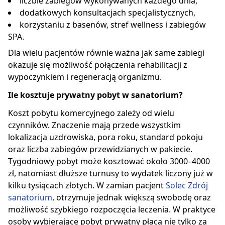
liczbie zabiegów wykonywanych każdego dnia,
dodatkowych konsultacjach specjalistycznych,
korzystaniu z basenów, stref wellness i zabiegów
SPA.
Dla wielu pacjentów równie ważna jak same zabiegi
okazuje się możliwość połączenia rehabilitacji z
wypoczynkiem i regeneracją organizmu.
Ile kosztuje prywatny pobyt w sanatorium?
Koszt pobytu komercyjnego zależy od wielu
czynników. Znaczenie mają przede wszystkim
lokalizacja uzdrowiska, pora roku, standard pokoju
oraz liczba zabiegów przewidzianych w pakiecie.
Tygodniowy pobyt może kosztować około 3000–4000
zł, natomiast dłuższe turnusy to wydatek liczony już w
kilku tysiącach złotych. W zamian pacjent
Solec Zdrój
sanatorium
, otrzymuje jednak większą swobodę oraz
możliwość szybkiego rozpoczęcia leczenia. W praktyce
osoby wybierające pobyt prywatny płacą nie tylko za