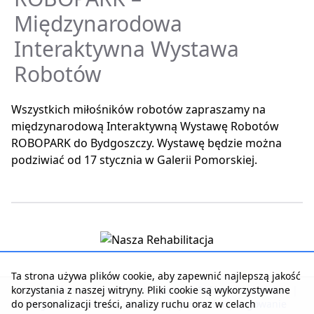
Międzynarodowa
Interaktywna Wystawa
Robotów
Wszystkich miłośników robotów zapraszamy na
międzynarodową Interaktywną Wystawę Robotów
ROBOPARK do Bydgoszczy. Wystawę będzie można
podziwiać od 17 stycznia w Galerii Pomorskiej.
Ta strona używa plików cookie, aby zapewnić najlepszą jakość
korzystania z naszej witryny. Pliki cookie są wykorzystywane
Strona główna
|
Kontakt z serwisem
|
Reklama w serwisie
|
do personalizacji treści, analizy ruchu oraz w celach
Regulamin serwisu
|
Polityka prywatności
|
Logowanie