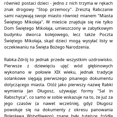
również postaci dzieci - jedno z nich trzyma w rękach
znak drogowy "Stop przemocy". Zresztą Rabczanie
sami nazywają swoje miasto również mianem "Miasta
Świętego Mikołaja". W mieście znajduje się nie tylko
Dom Świętego Mikołaja, umieszczony w zabytkowym
budynku dworca kolejowego, lecz także Poczta
Świętego Mikołaja, skąd dzieci mogą wysyłać listy w
oczekiwaniu na Święta Bożego Narodzenia.
Rabka-Zdrój to jednak przede wszystkim uzdrowisko.
Pierwsze z dziewięciu ujęć wód głębinowych
wykonano w połowie XIX wieku, jednak tradycje
solankowe sięgają pierwszego pisanego dokumentu
dotyczącego miasta. Otóż jako pierwszy nazwę Rabki
wymienia Jan Długosz, używając formy "Sal in
Rabschyca", co samo w sobie wskazuje na to, że już za
jego czasów (a nawet wcześniej, gdyż Długosz
powołuje się na dokumenty z okresu panowania
Bolesława Wstydliwego) znane były tutejsze źródła