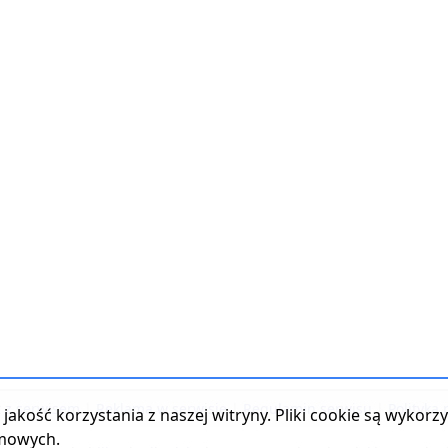
t z serwisem
|
Reklama w serwisie
|
Regulamin serwisu
|
Polityka
jakość korzystania z naszej witryny. Pliki cookie są wykor
amowych.