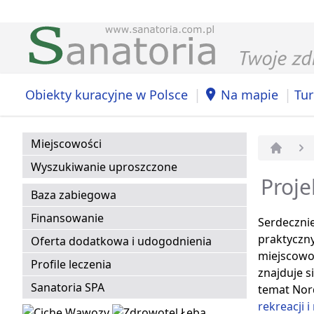
|
|
Obiekty kuracyjne w Polsce
Na mapie
Tur
Miejscowości
Strona 
Wyszukiwanie uproszczone
Proje
Baza zabiegowa
Finansowanie
Serdecznie
praktyczny
Oferta dodatkowa i udogodnienia
miejscowo
Profile leczenia
znajduje si
Sanatoria SPA
temat Nor
rekreacji i 