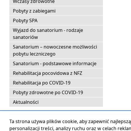
Wczasy zdrowotne
Pobyty z zabiegami
Pobyty SPA
Wyjazd do sanatorium - rodzaje
sanatoriów
Sanatorium – nowoczesne możliwości
pobytu leczniczego
Sanatorium - podstawowe informacje
Rehabilitacja pocovidowa z NFZ
Rehabilitacja po COVID-19
Pobyty zdrowotne po COVID-19
Aktualności
Strona główna
|
Kontak
Ta strona używa plików cookie, aby zapewnić najlepszą 
personalizacji treści, analizy ruchu oraz w celach rekl