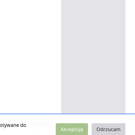
 prywatności
|
Logowanie
zystywane do
Akceptuję
Odrzucam