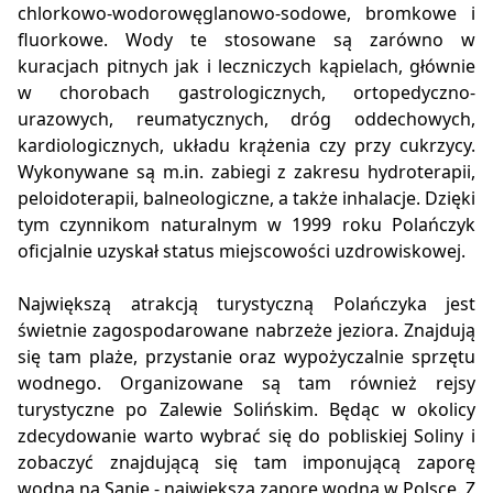
chlorkowo-wodorowęglanowo-sodowe, bromkowe i
fluorkowe. Wody te stosowane są zarówno w
kuracjach pitnych jak i leczniczych kąpielach, głównie
w chorobach gastrologicznych, ortopedyczno-
urazowych, reumatycznych, dróg oddechowych,
kardiologicznych, układu krążenia czy przy cukrzycy.
Wykonywane są m.in. zabiegi z zakresu hydroterapii,
peloidoterapii, balneologiczne, a także inhalacje. Dzięki
tym czynnikom naturalnym w 1999 roku Polańczyk
oficjalnie uzyskał status miejscowości uzdrowiskowej.
Największą atrakcją turystyczną Polańczyka jest
świetnie zagospodarowane nabrzeże jeziora. Znajdują
się tam plaże, przystanie oraz wypożyczalnie sprzętu
wodnego. Organizowane są tam również rejsy
turystyczne po Zalewie Solińskim. Będąc w okolicy
zdecydowanie warto wybrać się do pobliskiej Soliny i
zobaczyć znajdującą się tam imponującą zaporę
wodną na Sanie - największą zaporę wodną w Polsce. Z