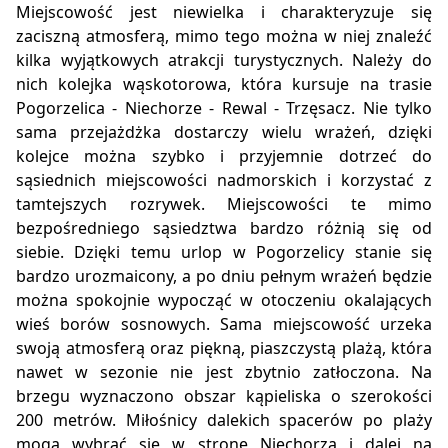
Miejscowość jest niewielka i charakteryzuje się
zaciszną atmosferą, mimo tego można w niej znaleźć
kilka wyjątkowych atrakcji turystycznych. Należy do
nich kolejka wąskotorowa, która kursuje na trasie
Pogorzelica - Niechorze - Rewal - Trzęsacz. Nie tylko
sama przejażdżka dostarczy wielu wrażeń, dzięki
kolejce można szybko i przyjemnie dotrzeć do
sąsiednich miejscowości nadmorskich i korzystać z
tamtejszych rozrywek. Miejscowości te mimo
bezpośredniego sąsiedztwa bardzo różnią się od
siebie. Dzięki temu urlop w Pogorzelicy stanie się
bardzo urozmaicony, a po dniu pełnym wrażeń będzie
można spokojnie wypocząć w otoczeniu okalających
wieś borów sosnowych. Sama miejscowość urzeka
swoją atmosferą oraz piękną, piaszczystą plażą, która
nawet w sezonie nie jest zbytnio zatłoczona. Na
brzegu wyznaczono obszar kąpieliska o szerokości
200 metrów. Miłośnicy dalekich spacerów po plaży
mogą wybrać się w stronę Niechorza i dalej na