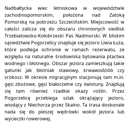
Nadbałtycka wiec letniskowa w województwie
zachodniopomorskim, położona nad Zatoką
Pomorską na pobrzeżu Szczecińskim. Miejscowość w
całości zalicza się do obszaru chronionych siedlisk
Trzebiatowsko-Kołobrzeski Pas Nadmorski. W bliskim
sąsiedztwie Pogorzelicy znajduje się jezioro Liwia Łuża,
które podlega ochronie w ramach rezerwatu, ze
względu na naturalne środowiska bytowania ptactwa
wodnego i błotnego. Obszar jeziora zamieszkują takie
gatunki jak błotniak stawowy, krwawodziób czy
srokosz. W okresie migracyjnym stacjonują tam m.in.
gęsi zbożowe, gęsi białoczelne czy świstuny. Znajdują
się tam również rzadkie okazy roślin. Przez
Pogorzelicę przebiega szlak okrążający jezioro,
wiodący z Niechorza przez Skalno. Ta trasa doskonale
nada się do pieszej wędrówki wokół jeziora lub
wycieczki rowerowej.