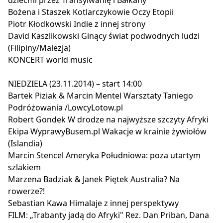
dziećmi przez Transylwanię i Bałkany
Bożena i Staszek Kotlarczykowie Oczy Etopii
Piotr Kłodkowski Indie z innej strony
David Kaszlikowski Ginący świat podwodnych ludzi
(Filipiny/Malezja)
KONCERT world music
NIEDZIELA (23.11.2014) – start 14:00
Bartek Piziak & Marcin Mentel Warsztaty Taniego
Podróżowania /LowcyLotow.pl
Robert Gondek W drodze na najwyższe szczyty Afryki
Ekipa WyprawyBusem.pl Wakacje w krainie żywiołów
(Islandia)
Marcin Stencel Ameryka Południowa: poza utartym
szlakiem
Marzena Badziak & Janek Piętek Australia? Na
rowerze?!
Sebastian Kawa Himalaje z innej perspektywy
FILM: „Trabanty jadą do Afryki" Rez. Dan Priban, Dana