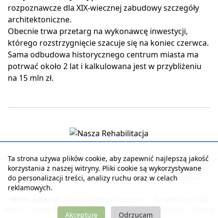
rozpoznawcze dla XIX-wiecznej zabudowy szczegóły
architektoniczne.
Obecnie trwa przetarg na wykonawcę inwestycji,
którego rozstrzygnięcie szacuje się na koniec czerwca.
Sama odbudowa historycznego centrum miasta ma
potrwać około 2 lat i kalkulowana jest w przybliżeniu
na 15 mln zł.
Ta strona używa plików cookie, aby zapewnić najlepszą jakość
korzystania z naszej witryny. Pliki cookie są wykorzystywane
Strona główna
|
Kontakt z serwisem
|
Reklama w serwisie
|
do personalizacji treści, analizy ruchu oraz w celach
Regulamin serwisu
|
Polityka prywatności
|
Logowanie
reklamowych.
Warto zobaczyć:
Turnusy rehabilitacyjne
-
Rehabilitacja dla
dzieci
-
Domy Seniora i Opieki
-
Noclegi nad morzem
-
Pobyty
Akceptuję
Odrzucam