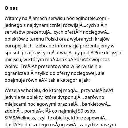
O nas
Witamy na Å‚amach serwisu noclegihotele.com –
jednego z najdynamiczniej rozwijajÄ…cych siÄ™
serwisów prezentujÄ…cych ofertÄ™ noclegowÄ…
obiektów z terenu Polski oraz wybranych krajów
europejskich. Zebrane informacje prezentujemy w
sposób przejrzysty i uÅ‚atwiajÄ…cy podjÄ™cie decyzji o
miejscu, w którym moÅ¼na spÄ™dziÄ‡ swój czas
wolny. TreÅ›Ä‡ prezentowana w Serwisie nie
ogranicza siÄ™ tylko do oferty noclegowej, ale
obejmuje równieÅ¼ takie kategorie jak:
Wesela w hotelu, do której mogÄ… przynaleÅ¼eÄ‡
jedynie te obiekty, które dysponujÄ… zarówno
miejscami noclegowymi oraz salÄ… bankietowÄ…
zdolnÄ… pomieÅ›ciÄ‡ co najmniej 50 osób.
SPA&Wellness, czyli te obiekty, które zapewniÄ…
dostÄ™p do szeregu usÅ‚ug zwiÄ…zanych z naszym