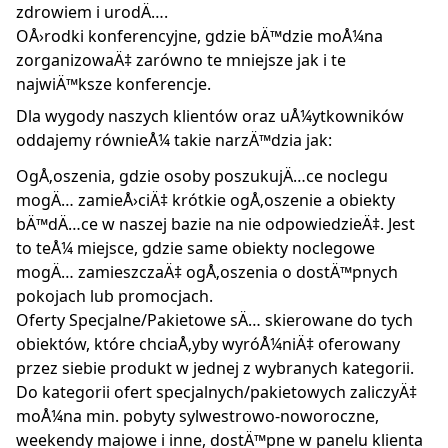
zdrowiem i urodÄ….
OÅ›rodki konferencyjne, gdzie bÄ™dzie moÅ¼na
zorganizowaÄ‡ zarówno te mniejsze jak i te
najwiÄ™ksze konferencje.
Dla wygody naszych klientów oraz uÅ¼ytkowników
oddajemy równieÅ¼ takie narzÄ™dzia jak:
OgÅ‚oszenia, gdzie osoby poszukujÄ…ce noclegu
mogÄ… zamieÅ›ciÄ‡ krótkie ogÅ‚oszenie a obiekty
bÄ™dÄ…ce w naszej bazie na nie odpowiedzieÄ‡. Jest
to teÅ¼ miejsce, gdzie same obiekty noclegowe
mogÄ… zamieszczaÄ‡ ogÅ‚oszenia o dostÄ™pnych
pokojach lub promocjach.
Oferty Specjalne/Pakietowe sÄ… skierowane do tych
obiektów, które chciaÅ‚yby wyróÅ¼niÄ‡ oferowany
przez siebie produkt w jednej z wybranych kategorii.
Do kategorii ofert specjalnych/pakietowych zaliczyÄ‡
moÅ¼na min. pobyty sylwestrowo-noworoczne,
weekendy majowe i inne, dostÄ™pne w panelu klienta