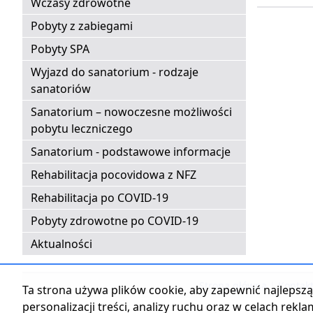
Wczasy zdrowotne
Pobyty z zabiegami
Pobyty SPA
Wyjazd do sanatorium - rodzaje
sanatoriów
Sanatorium – nowoczesne możliwości
pobytu leczniczego
Sanatorium - podstawowe informacje
Rehabilitacja pocovidowa z NFZ
Rehabilitacja po COVID-19
Pobyty zdrowotne po COVID-19
Aktualności
Strona główna
|
Kontak
Ta strona używa plików cookie, aby zapewnić najlepszą 
personalizacji treści, analizy ruchu oraz w celach rekl