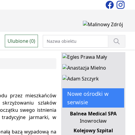
Ulubione (0)
Nowe ośrodki w
odu przez mieszkańców
serwisie
 skrzyżowaniu szlaków
oczątku swego istnienia
Balnea Medical SPA
tradycyjne jarmarki, w
Inowrocław
Kolejowy Szpital
konałą bazą wypadową na