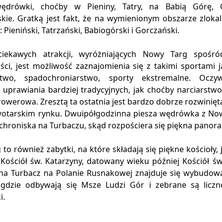
wędrówki, choćby w Pieniny, Tatry, na Babią Górę, 
skie. Gratką jest fakt, że na wymienionym obszarze zloka
Pieniński, Tatrzański, Babiogórski i Gorczański.
iekawych atrakcji, wyróżniających Nowy Targ spośró
ci, jest możliwość zaznajomienia się z takimi sportami j
ctwo, spadochroniarstwo, sporty ekstremalne. Oczywi
 uprawiania bardziej tradycyjnych, jak choćby narciarstw
rowerowa. Zresztą ta ostatnia jest bardzo dobrze rozwinięt
wotarskim rynku. Dwuipółgodzinna piesza wędrówka z No
hroniska na Turbaczu, skąd rozpościera się piękna panora
to również zabytki, na które składają się piękne kościoły
 Kościół św. Katarzyny, datowany wieku później Kościół ś
e na Turbacz na Polanie Rusnakowej znajduje się wybudow
 gdzie odbywają się Msze Ludzi Gór i zebrane są liczn
i.