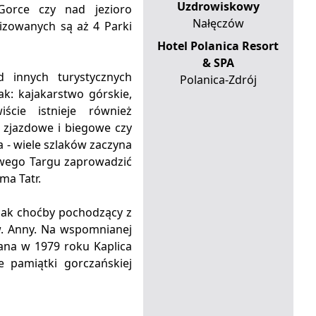
Uzdrowiskowy
Gorce czy nad jezioro
Nałęczów
lizowanych są aż 4 Parki
Hotel Polanica Resort
& SPA
d innych turystycznych
Polanica-Zdrój
ak: kajakarstwo górskie,
ście istnieje również
o zjazdowe i biegowe czy
a - wiele szlaków zaczyna
wego Targu zaprowadzić
ma Tatr.
, jak choćby pochodzący z
w. Anny. Na wspomnianej
ana w 1979 roku Kaplica
e pamiątki gorczańskiej