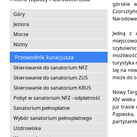
górskie 
Czorsztyń
Góry
Narodowe: 
Jeziora
Jedną z c
Morze
miejscowoś
Niziny
szybowni
możliwość
Przewodnik kuracjusza
turystyka 
Skierowanie do sanatorium NFZ
się na no
może do sc
Skierowanie do sanatorium ZUS
Skierowanie do sanatorium KRUS
Nowy Targ 
Pobyt w sanatorium NFZ - odpłatność
XIV wieku
już trasi
Sanatorium pełnopłatne
Papieska,
Wybór sanatorium pełnopłatnego
partyzantk
Uzdrowiska