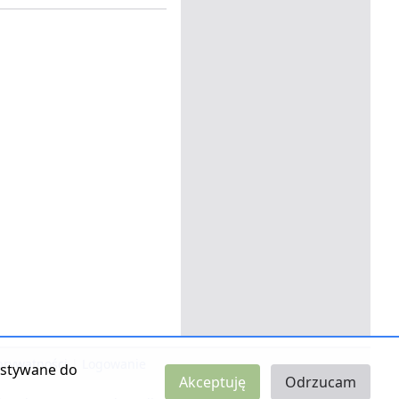
 prywatności
|
Logowanie
zystywane do
Akceptuję
Odrzucam