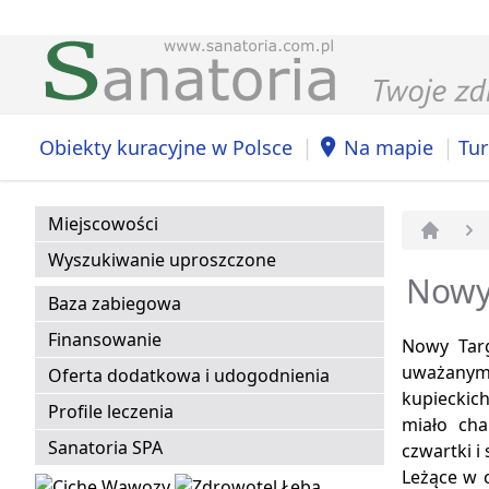
|
|
Obiekty kuracyjne w Polsce
Na mapie
Tur
Miejscowości
Strona 
Wyszukiwanie uproszczone
Nowy 
Baza zabiegowa
Finansowanie
Nowy Tar
uważanym
Oferta dodatkowa i udogodnienia
kupieckic
Profile leczenia
miało cha
Sanatoria SPA
czwartki i
Leżące w 