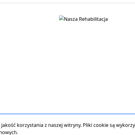
t z serwisem
|
Reklama w serwisie
|
Regulamin serwisu
|
Polityka
jakość korzystania z naszej witryny. Pliki cookie są wykor
amowych.