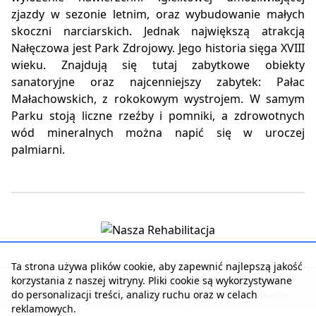
zjazdy w sezonie letnim, oraz wybudowanie małych
skoczni narciarskich. Jednak największą atrakcją
Nałęczowa jest Park Zdrojowy. Jego historia sięga XVIII
wieku. Znajdują się tutaj zabytkowe obiekty
sanatoryjne oraz najcenniejszy zabytek: Pałac
Małachowskich, z rokokowym wystrojem. W samym
Parku stoją liczne rzeźby i pomniki, a zdrowotnych
wód mineralnych można napić się w uroczej
palmiarni.
Ta strona używa plików cookie, aby zapewnić najlepszą jakość
korzystania z naszej witryny. Pliki cookie są wykorzystywane
Strona główna
|
Kontakt z serwisem
|
Reklama w serwisie
|
do personalizacji treści, analizy ruchu oraz w celach
Regulamin serwisu
|
Polityka prywatności
|
Logowanie
reklamowych.