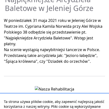
Baletowe w Jeleniej Górze
W poniedziałek 31 maja 2021 roku w Jeleniej Górze w
Teatrze im. Cypriana Kamila Norwida przy Alei Wojska
Polskiego 38 odbędzie się przedstawienie pt.
"Najpiękniejdze Arcydzieła Baletowe". Wstęp jest
płatny.
Na scenie wystąpią najwybitniejsi tancerze w Polsce.
Przedstawią takie arcydzieła jak: "Jezioro łabędzie",
"Śpiąca królewna", czy "Dziadek do orzechów".
Ta strona używa plików cookie, aby zapewnić najlepszą jakość
korzystania z naszej witryny. Pliki cookie są wykorzystywane
Strona główna
|
Kontakt z serwisem
|
Reklama w serwisie
|