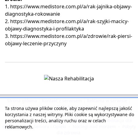
1. https://www.medistore.com.pl/a/rak-jajnika-objawy-
diagnostyka-rokowanie
2. https://www.medistore.com.pl/a/rak-szyjki-macicy-
objawy-diagnostyka-i-profilaktyka
3. https://www.medistore.com.pl/a/zdrowie/rak-piersi-
objawy-leczenie-przyczyny
Strona główna
|
Kontakt z serwisem
|
Reklama w serwisie
|
Regulamin serwisu
|
Polityka prywatności
|
Logowanie
Ta strona używa plików cookie, aby zapewnić najlepszą jakość
korzystania z naszej witryny. Pliki cookie są wykorzystywane do
Warto zobaczyć:
Turnusy rehabilitacyjne
-
Rehabilitacja dla
personalizacji treści, analizy ruchu oraz w celach
dzieci
-
Domy Seniora i Opieki
-
Noclegi nad morzem
-
Pobyty
reklamowych.
dla zdrowia