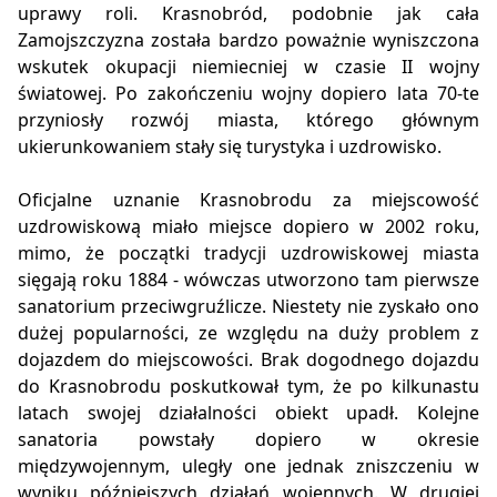
uprawy roli. Krasnobród, podobnie jak cała
Zamojszczyzna została bardzo poważnie wyniszczona
wskutek okupacji niemiecniej w czasie II wojny
światowej. Po zakończeniu wojny dopiero lata 70-te
przyniosły rozwój miasta, którego głównym
ukierunkowaniem stały się turystyka i uzdrowisko.
Oficjalne uznanie Krasnobrodu za miejscowość
uzdrowiskową miało miejsce dopiero w 2002 roku,
mimo, że początki tradycji uzdrowiskowej miasta
sięgają roku 1884 - wówczas utworzono tam pierwsze
sanatorium przeciwgruźlicze. Niestety nie zyskało ono
dużej popularności, ze względu na duży problem z
dojazdem do miejscowości. Brak dogodnego dojazdu
do Krasnobrodu poskutkował tym, że po kilkunastu
latach swojej działalności obiekt upadł. Kolejne
sanatoria powstały dopiero w okresie
międzywojennym, uległy one jednak zniszczeniu w
wyniku późniejszych działań wojennych. W drugiej