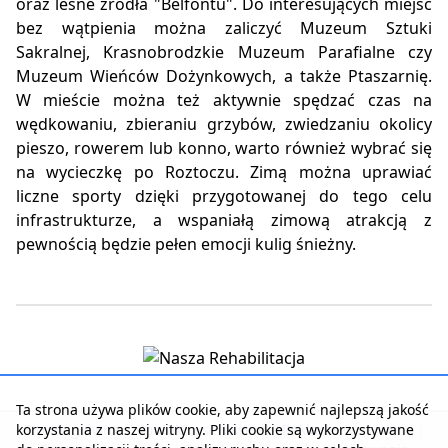
oraz leśne źródła "Belfontu". Do interesujących miejsc
bez wątpienia można zaliczyć Muzeum Sztuki
Sakralnej, Krasnobrodzkie Muzeum Parafialne czy
Muzeum Wieńców Dożynkowych, a także Ptaszarnię.
W mieście można też aktywnie spędzać czas na
wędkowaniu, zbieraniu grzybów, zwiedzaniu okolicy
pieszo, rowerem lub konno, warto również wybrać się
na wycieczkę po Roztoczu. Zimą można uprawiać
liczne sporty dzięki przygotowanej do tego celu
infrastrukturze, a wspaniałą zimową atrakcją z
pewnością będzie pełen emocji kulig śnieżny.
Ta strona używa plików cookie, aby zapewnić najlepszą jakość
korzystania z naszej witryny. Pliki cookie są wykorzystywane
Strona główna
|
Kontakt z serwisem
|
Reklama w serwisie
|