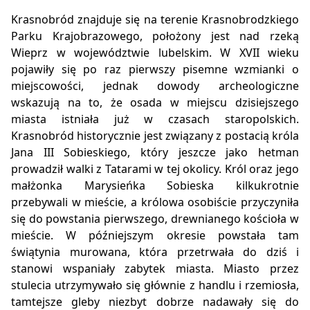
Krasnobród znajduje się na terenie Krasnobrodzkiego
Parku Krajobrazowego, położony jest nad rzeką
Wieprz w województwie lubelskim. W XVII wieku
pojawiły się po raz pierwszy pisemne wzmianki o
miejscowości, jednak dowody archeologiczne
wskazują na to, że osada w miejscu dzisiejszego
miasta istniała już w czasach staropolskich.
Krasnobród historycznie jest związany z postacią króla
Jana III Sobieskiego, który jeszcze jako hetman
prowadził walki z Tatarami w tej okolicy. Król oraz jego
małżonka Marysieńka Sobieska kilkukrotnie
przebywali w mieście, a królowa osobiście przyczyniła
się do powstania pierwszego, drewnianego kościoła w
mieście. W późniejszym okresie powstała tam
świątynia murowana, która przetrwała do dziś i
stanowi wspaniały zabytek miasta. Miasto przez
stulecia utrzymywało się głównie z handlu i rzemiosła,
tamtejsze gleby niezbyt dobrze nadawały się do