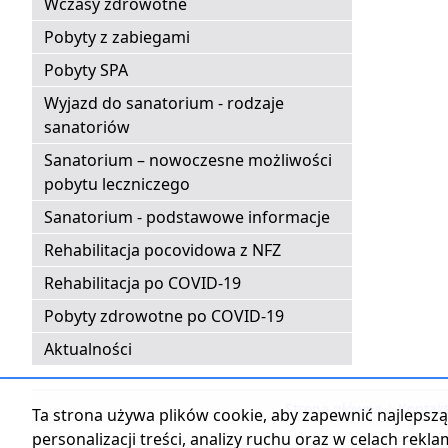
Wczasy zdrowotne
Pobyty z zabiegami
Pobyty SPA
Wyjazd do sanatorium - rodzaje
sanatoriów
Sanatorium – nowoczesne możliwości
pobytu leczniczego
Sanatorium - podstawowe informacje
Rehabilitacja pocovidowa z NFZ
Rehabilitacja po COVID-19
Pobyty zdrowotne po COVID-19
Aktualności
Strona główna
|
Kontak
Ta strona używa plików cookie, aby zapewnić najlepszą 
personalizacji treści, analizy ruchu oraz w celach rekl