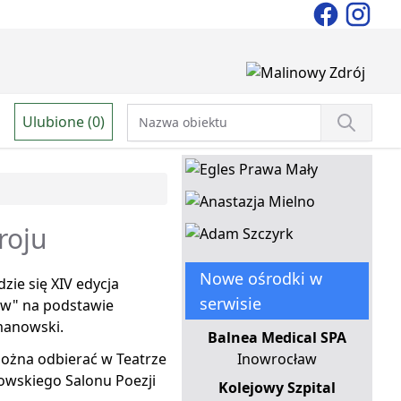
Ulubione (0)
roju
Nowe ośrodki w
zie się XIV edycja
serwisie
ów" na podstawie
manowski.
Balnea Medical SPA
można odbierać w Teatrze
Inowrocław
kowskiego Salonu Poezji
Kolejowy Szpital