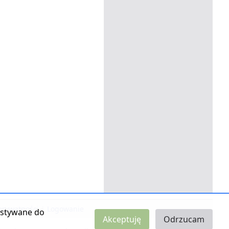
 prywatności
|
Logowanie
zystywane do
Akceptuję
Odrzucam