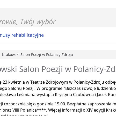
nusy rehabilitacyjne
Krakowski Salon Poezji w Polanicy-Zdroju
główna
wski Salon Poezji w Polanicy-Zd
ę 23 kwietnia w Teatrze Zdrojowym w Polanicy-Zdroju odbęd
ego Salonu Poezji. W programie "Bezczas i dwoje ludzieńk
olesława Leśmiana wystąpią Krystyna Czubówna i Jacek Ro
ji rozpocznie się o godzinie 15.00. Bezpłatne zaproszenia 
oraz Villi Polanica****. Więcej informacji o XIV edycji Kra