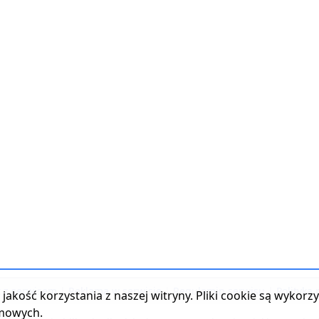
t z serwisem
|
Reklama w serwisie
|
Regulamin serwisu
|
Polityka
jakość korzystania z naszej witryny. Pliki cookie są wykor
amowych.