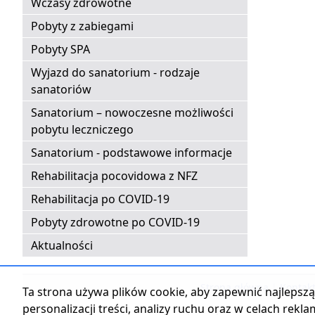
Wczasy zdrowotne
Pobyty z zabiegami
Pobyty SPA
Wyjazd do sanatorium - rodzaje
sanatoriów
Sanatorium – nowoczesne możliwości
pobytu leczniczego
Sanatorium - podstawowe informacje
Rehabilitacja pocovidowa z NFZ
Rehabilitacja po COVID-19
Pobyty zdrowotne po COVID-19
Aktualności
Strona główna
|
Kontak
Ta strona używa plików cookie, aby zapewnić najlepszą 
personalizacji treści, analizy ruchu oraz w celach rekl