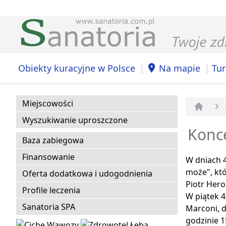
|
|
Obiekty kuracyjne w Polsce
Na mapie
Tur
Miejscowości
Strona 
Wyszukiwanie uproszczone
Konc
Baza zabiegowa
Finansowanie
W dniach 4
może", kt
Oferta dodatkowa i udogodnienia
Piotr Hero
Profile leczenia
W piątek 4
Sanatoria SPA
Marconi, 
godzinie 