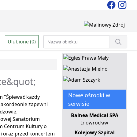
Ulubione (0)
że&quot;
Nowe ośrodki w
em "Śpiewać każdy
serwisie
a akordeonie zapewni
idzowie.
Balnea Medical SPA
rtowej Sanatorium
Inowrocław
m Centrum Kultury o
Kolejowy Szpital
ni oraz przed koncertem