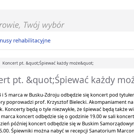
nusy rehabilitacyjne
Koncert pt. &quot;Śpiewać każdy może&quot;
główna
ert pt. &quot;Śpiewać każdy mo
 i 5 marca w Busku-Zdroju odbędzie się koncert pod tytuł
óry poprowadzi prof. Krzysztof Bielecki. Akompaniament n
k. Koncerty będą o tyle niezwykłe, że śpiewać będą także w
 marca koncert odbędzie się o godzinie 19.00 w sali konce
dzień później koncert odbędzie się w Buskim Samorządowy
15.00. Śpiewniki można nabyć w recepcji Sanatorium Marco