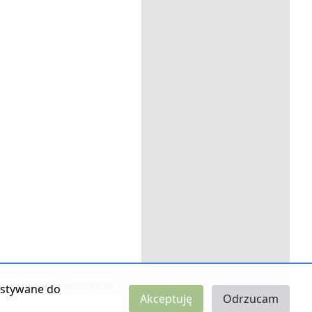
 prywatności
|
Logowanie
zystywane do
Akceptuję
Odrzucam