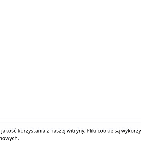
t z serwisem
|
Reklama w serwisie
|
Regulamin serwisu
|
Polityka
jakość korzystania z naszej witryny. Pliki cookie są wykor
amowych.