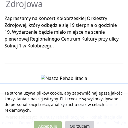
Zdrojowa
Zapraszamy na koncert Kołobrzeskiej Orkiestry
Zdrojowej, który odbędzie się 19 sierpnia o godzinie
19. Wydarzenie będzie miało miejsce na scenie
plenerowej Regionalnego Centrum Kultury przy ulicy
Solnej 1 w Kołobrzegu.
Ta strona używa plików cookie, aby zapewnić najlepszą jakość
korzystania z naszej witryny. Pliki cookie są wykorzystywane
Strona główna
|
Kontakt z serwisem
|
Reklama w serwisie
|
do personalizacji treści, analizy ruchu oraz w celach
Regulamin serwisu
|
Polityka prywatności
|
Logowanie
reklamowych.
Warto zobaczyć:
Turnusy rehabilitacyjne
-
Rehabilitacja dla
dzieci
-
Domy Seniora i Opieki
-
Noclegi nad morzem
-
Pobyty
Akceptuję
Odrzucam