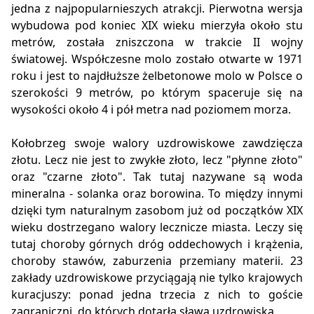
jedna z najpopularnieszych atrakcji. Pierwotna wersja
wybudowa pod koniec XIX wieku mierzyła około stu
metrów, została zniszczona w trakcie II wojny
światowej. Współczesne molo zostało otwarte w 1971
roku i jest to najdłuższe żelbetonowe molo w Polsce o
szerokości 9 metrów, po którym spaceruje się na
wysokości około 4 i pół metra nad poziomem morza.
Kołobrzeg swoje walory uzdrowiskowe zawdzięcza
złotu. Lecz nie jest to zwykłe złoto, lecz "płynne złoto"
oraz "czarne złoto". Tak tutaj nazywane są woda
mineralna - solanka oraz borowina. To między innymi
dzięki tym naturalnym zasobom już od początków XIX
wieku dostrzegano walory lecznicze miasta. Leczy się
tutaj choroby górnych dróg oddechowych i krążenia,
choroby stawów, zaburzenia przemiany materii. 23
zakłady uzdrowiskowe przyciągają nie tylko krajowych
kuracjuszy: ponad jedna trzecia z nich to goście
zagraniczni, do których dotarła sława uzdrowiska.