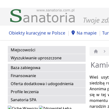
|
|
Obiekty kuracyjne w Polsce
Na mapie
Tur
Miejscowości
Strona 
Wyszukiwanie uproszczone
Kamie
Baza zabiegowa
Finansowanie
Wieś usy
siedzibą 
Oferta dodatkowa i udogodnienia
Anonima po
Profile leczenia
się w tej
Sanatoria SPA
momentu r
narodzin 