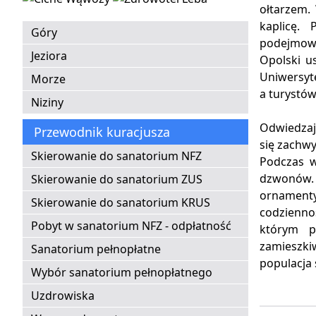
ołtarzem.
kaplicę.
Góry
podejmowa
Jeziora
Opolski u
Uniwersyt
Morze
a turystów
Niziny
Odwiedzają
Przewodnik kuracjusza
się zachwy
Skierowanie do sanatorium NFZ
Podczas w
dzwonów.
Skierowanie do sanatorium ZUS
ornament
Skierowanie do sanatorium KRUS
codzienno
Pobyt w sanatorium NFZ - odpłatność
którym p
zamieszki
Sanatorium pełnopłatne
populacja 
Wybór sanatorium pełnopłatnego
Uzdrowiska