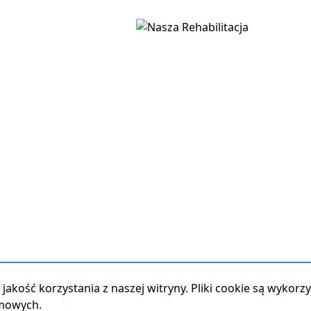
t z serwisem
|
Reklama w serwisie
|
Regulamin serwisu
|
Polityka
jakość korzystania z naszej witryny. Pliki cookie są wykor
amowych.