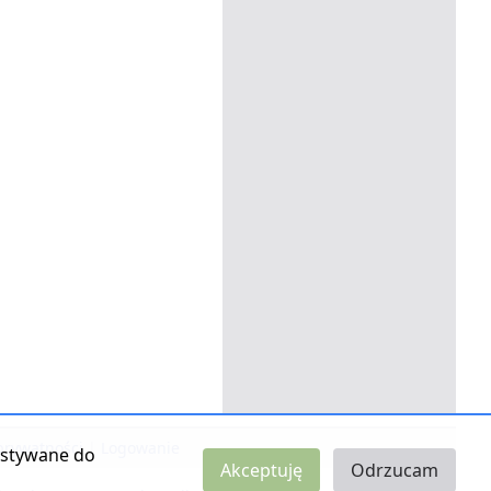
 prywatności
|
Logowanie
zystywane do
Akceptuję
Odrzucam