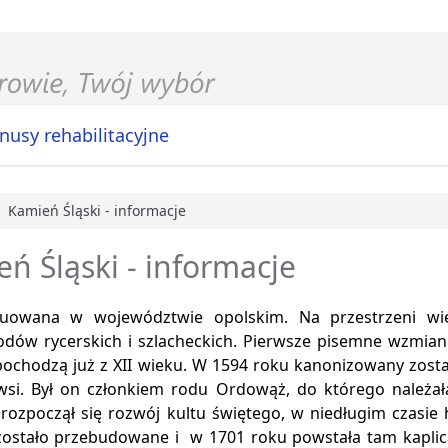
nusy rehabilitacyjne
Kamień Śląski - informacje
główna
ń Śląski - informacje
tuowana w województwie opolskim. Na przestrzeni wi
rodów rycerskich i szlacheckich. Pierwsze pisemne wzmian
chodzą już z XII wieku. W 1594 roku kanonizowany został 
 wsi. Był on członkiem rodu Ordowąż, do którego należa
ozpoczął się rozwój kultu świętego, w niedługim czasie h
zostało przebudowane i w 1701 roku powstała tam kapli