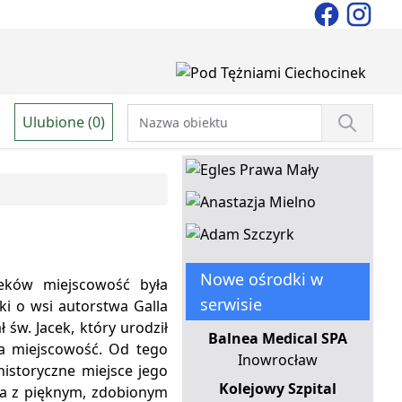
Ulubione (0)
Nowe ośrodki w
eków miejscowość była
serwisie
ki o wsi autorstwa Galla
św. Jacek, który urodził
Balnea Medical SPA
ła miejscowość. Od tego
Inowrocław
istoryczne miejsce jego
Kolejowy Szpital
ca z pięknym, zdobionym