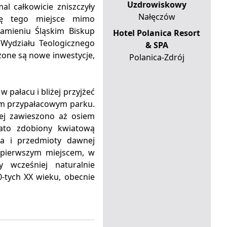
Uzdrowiskowy
al całkowicie zniszczyły
Nałęczów
wę tego miejsce mimo
amieniu Śląskim Biskup
Hotel Polanica Resort
 Wydziału Teologicznego
& SPA
one są nowe inwestycje,
Polanica-Zdrój
pałacu i bliżej przyjżeć
cym przypałacowym parku.
ej zawieszono aż osiem
ato zdobiony kwiatową
a i przedmioty dawnej
ł pierwszym miejscem, w
 wcześniej naturalnie
0-tych XX wieku, obecnie