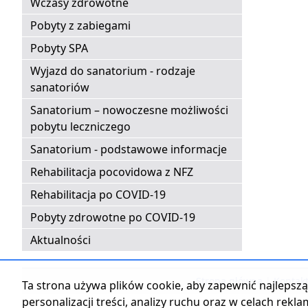
Wczasy zdrowotne
Pobyty z zabiegami
Pobyty SPA
Wyjazd do sanatorium - rodzaje
sanatoriów
Sanatorium – nowoczesne możliwości
pobytu leczniczego
Sanatorium - podstawowe informacje
Rehabilitacja pocovidowa z NFZ
Rehabilitacja po COVID-19
Pobyty zdrowotne po COVID-19
Aktualności
Strona główna
|
Kontak
Ta strona używa plików cookie, aby zapewnić najlepszą 
personalizacji treści, analizy ruchu oraz w celach rekl