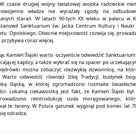
 W czasie drugiej wojny światowej wojska radzieckie niem
 Powojenne władze nie wyrażały zgody na odbudo
nych starań. W latach 90-tych XX wieku w pałacu w K
stanowił Sanktuarium św. Jacka Centrum Kultury i Nauki
etu Opolskiego. Obecnie miejscowość rozwija się, prowadz
 przybywa coraz więcej.
c Kamień Śląski warto oczywiście odwiedzić Sanktuarium w 
cającej kaplicy, a także wybrać się na spacer po urzekają
ędrówki można zobaczyć niezwykłą dzwonnicę, na któr
 Warto odwiedzić również Izbę Tradycji, budynek bog
yką śląską, w której zgromadzono rozmaite świadectw
ści. Lokalną ciekawostką jest fakt, że Kamień Śląski by
rowadzono reintrodukcję susła moręgowanego, który
wał te tereny. W Polsce gatunek wyginął pod koniec lat 7
się odradza.