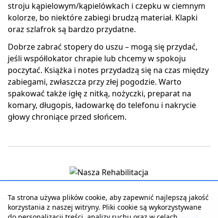
stroju kąpielowym/kąpielówkach i czepku w ciemnym
kolorze, bo niektóre zabiegi brudzą materiał. Klapki
oraz szlafrok są bardzo przydatne.
Dobrze zabrać stopery do uszu – mogą się przydać,
jeśli współlokator chrapie lub chcemy w spokoju
poczytać. Książka i notes przydadzą się na czas między
zabiegami, zwłaszcza przy złej pogodzie. Warto
spakować także igłę z nitką, nożyczki, preparat na
komary, długopis, ładowarkę do telefonu i nakrycie
głowy chroniące przed słońcem.
Ta strona używa plików cookie, aby zapewnić najlepszą jakość
korzystania z naszej witryny. Pliki cookie są wykorzystywane
Strona główna
|
Kontakt z serwisem
|
Reklama w serwisie
|
do personalizacji treści, analizy ruchu oraz w celach
Regulamin serwisu
|
Polityka prywatności
|
Logowanie