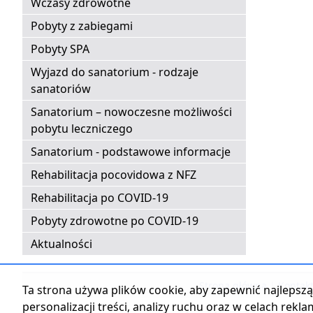
Wczasy zdrowotne
Pobyty z zabiegami
Pobyty SPA
Wyjazd do sanatorium - rodzaje
sanatoriów
Sanatorium – nowoczesne możliwości
pobytu leczniczego
Sanatorium - podstawowe informacje
Rehabilitacja pocovidowa z NFZ
Rehabilitacja po COVID-19
Pobyty zdrowotne po COVID-19
Aktualności
Strona główna
|
Kontak
Ta strona używa plików cookie, aby zapewnić najlepszą 
personalizacji treści, analizy ruchu oraz w celach rekl