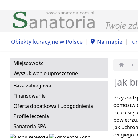
|
|
Obiekty kuracyjne w Polsce
Na mapie
Tur
Miejscowości
Strona 
Wyszukiwanie uproszczone
Jak b
Baza zabiegowa
Finansowanie
Przyszedł 
domostw o
Oferta dodatkowa i udogodnienia
to, co się
Profile leczenia
powietrzu
Sanatoria SPA
Jak uchron
długiego 