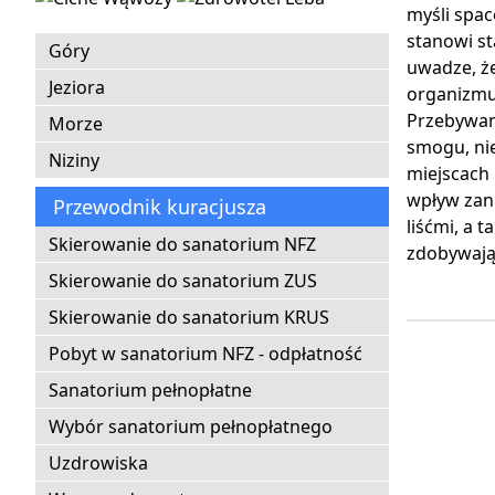
myśli spac
stanowi s
Góry
uwadze, że
Jeziora
organizmu 
Przebywan
Morze
smogu, ni
Niziny
miejscach
wpływ zani
Przewodnik kuracjusza
liśćmi, a 
Skierowanie do sanatorium NFZ
zdobywają 
Skierowanie do sanatorium ZUS
Skierowanie do sanatorium KRUS
Pobyt w sanatorium NFZ - odpłatność
Sanatorium pełnopłatne
Wybór sanatorium pełnopłatnego
Uzdrowiska