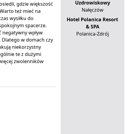
Uzdrowiskowy
osiedli, gdzie większość
Nałęczów
Warto też mieć na
czas wysiłku do
Hotel Polanica Resort
y spokojnym spacerze.
& SPA
ć negatywny wpływ
Polanica-Zdrój
. Dlatego w domach czy
ukują niekorzystny
gólnie te z dużymi
z więcej zwolenników