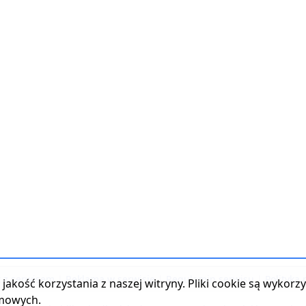
t z serwisem
|
Reklama w serwisie
|
Regulamin serwisu
|
Polityka
jakość korzystania z naszej witryny. Pliki cookie są wykor
amowych.