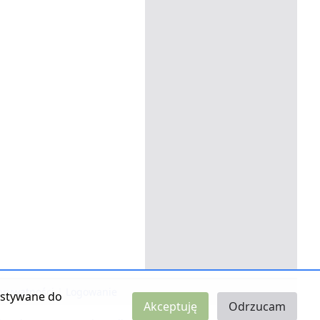
 prywatności
|
Logowanie
zystywane do
Akceptuję
Odrzucam