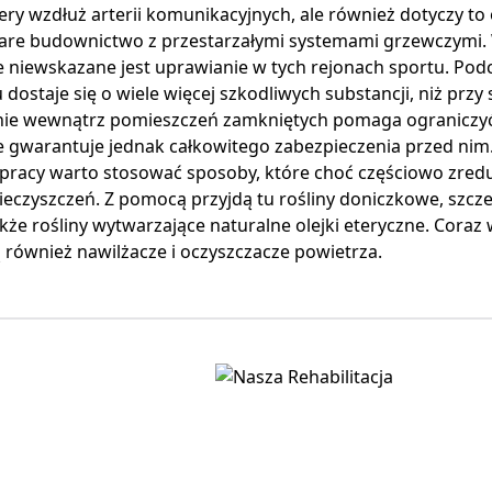
ery wzdłuż arterii komunikacyjnych, ale również dotyczy to 
tare budownictwo z przestarzałymi systemami grzewczymi. 
 niewskazane jest uprawianie w tych rejonach sportu. Pod
dostaje się o wiele więcej szkodliwych substancji, niż prz
ie wewnątrz pomieszczeń zamkniętych pomaga ograniczy
e gwarantuje jednak całkowitego zabezpieczenia przed nim
 pracy warto stosować sposoby, które choć częściowo zred
eczyszczeń. Z pomocą przyjdą tu rośliny doniczkowe, szcze
także rośliny wytwarzające naturalne olejki eteryczne. Cora
również nawilżacze i oczyszczacze powietrza.