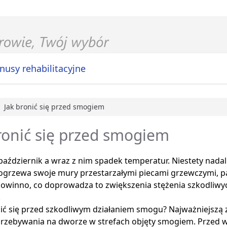
nusy rehabilitacyjne
Jak bronić się przed smogiem
główna
ronić się przed smogiem
październik a wraz z nim spadek temperatur. Niestety nad
grzewa swoje mury przestarzałymi piecami grzewczymi, pa
 powinno, co doprowadza to zwiększenia stężenia szkodliwyc
.
ić się przed szkodliwym działaniem smogu? Najważniejszą z
przebywania na dworze w strefach objęty smogiem. Przed 