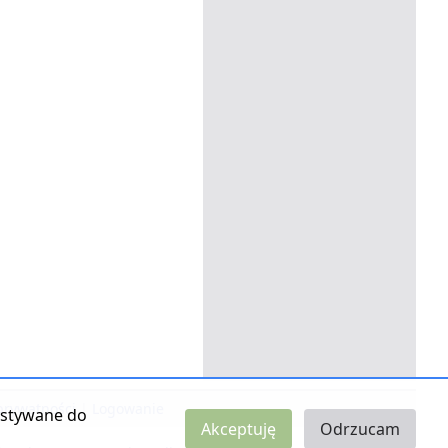
 prywatności
|
Logowanie
zystywane do
Akceptuję
Odrzucam