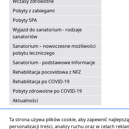
Wczasy zdrowotne
Pobyty z zabiegami
Pobyty SPA
Wyjazd do sanatorium - rodzaje
sanatoriów
Sanatorium – nowoczesne możliwości
pobytu leczniczego
Sanatorium - podstawowe informacje
Rehabilitacja pocovidowa z NFZ
Rehabilitacja po COVID-19
Pobyty zdrowotne po COVID-19
Aktualności
Strona główna
|
Kontak
Ta strona używa plików cookie, aby zapewnić najlepszą 
personalizacji treści, analizy ruchu oraz w celach rekl