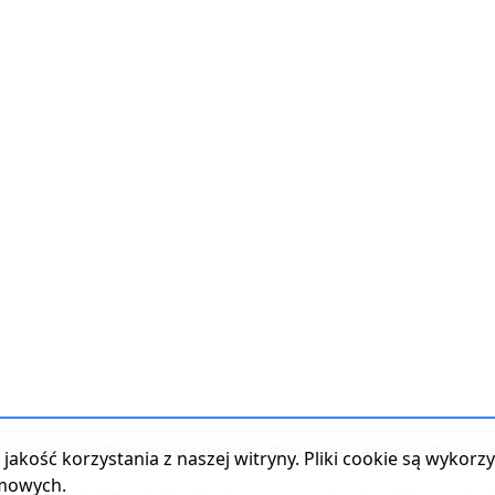
t z serwisem
|
Reklama w serwisie
|
Regulamin serwisu
|
Polityka
jakość korzystania z naszej witryny. Pliki cookie są wykor
amowych.