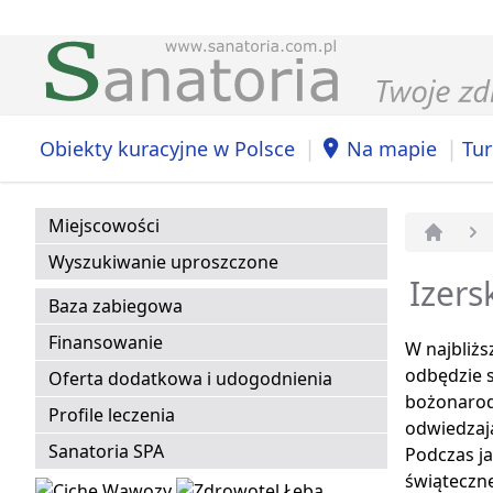
|
|
Obiekty kuracyjne w Polsce
Na mapie
Tur
Miejscowości
Strona 
Wyszukiwanie uproszczone
Izers
Baza zabiegowa
Finansowanie
W najbliż
odbędzie s
Oferta dodatkowa i udogodnienia
bożonarodz
Profile leczenia
odwiedzają
Sanatoria SPA
Podczas j
świąteczne