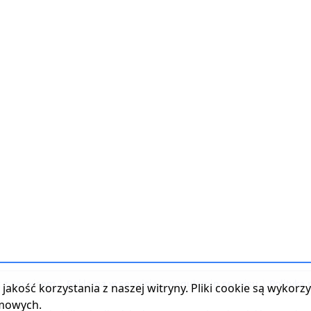
t z serwisem
|
Reklama w serwisie
|
Regulamin serwisu
|
Polityka
jakość korzystania z naszej witryny. Pliki cookie są wykor
amowych.