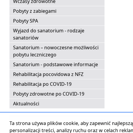
Wczasy zdrowotne
Pobyty z zabiegami
Pobyty SPA
Wyjazd do sanatorium - rodzaje
sanatoriów
Sanatorium – nowoczesne możliwości
pobytu leczniczego
Sanatorium - podstawowe informacje
Rehabilitacja pocovidowa z NFZ
Rehabilitacja po COVID-19
Pobyty zdrowotne po COVID-19
Aktualności
Strona główna
|
Kontak
Ta strona używa plików cookie, aby zapewnić najlepszą 
personalizacji treści, analizy ruchu oraz w celach rekl