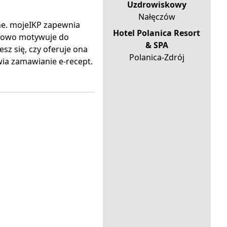
Uzdrowiskowy
Nałęczów
ine. mojeIKP zapewnia
Hotel Polanica Resort
tkowo motywuje do
& SPA
sz się, czy oferuje ona
Polanica-Zdrój
ia zamawianie e-recept.