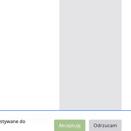
 prywatności
|
Logowanie
zystywane do
Akceptuję
Odrzucam