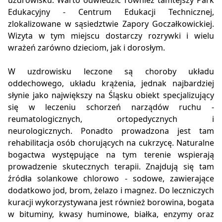
uzdrowisku. Warto odwiedzić również tamtejszy Park
Edukacyjny - Centrum Edukacji Technicznej,
zlokalizowane w sąsiedztwie Zapory Goczałkowickiej.
Wizyta w tym miejscu dostarczy rozrywki i wielu
wrażeń zarówno dzieciom, jak i dorosłym.
W uzdrowisku leczone są choroby układu
oddechowego, układu krążenia, jednak najbardziej
słynie jako największy na Śląsku obiekt specjalizujący
się w leczeniu schorzeń narządów ruchu -
reumatologicznych, ortopedycznych i
neurologicznych. Ponadto prowadzona jest tam
rehabilitacja osób chorujących na cukrzycę. Naturalne
bogactwa występujące na tym terenie wspierają
prowadzenie skutecznych terapii. Znajdują się tam
źródła solankowe chlorowo - sodowe, zawierające
dodatkowo jod, brom, żelazo i magnez. Do leczniczych
kuracji wykorzystywana jest również borowina, bogata
w bituminy, kwasy huminowe, białka, enzymy oraz