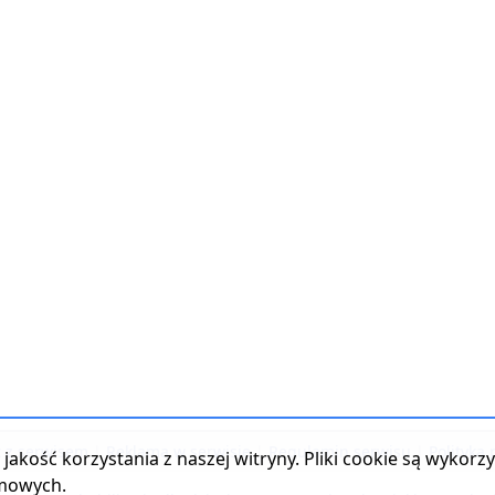
t z serwisem
|
Reklama w serwisie
|
Regulamin serwisu
|
Polityka
jakość korzystania z naszej witryny. Pliki cookie są wykor
amowych.