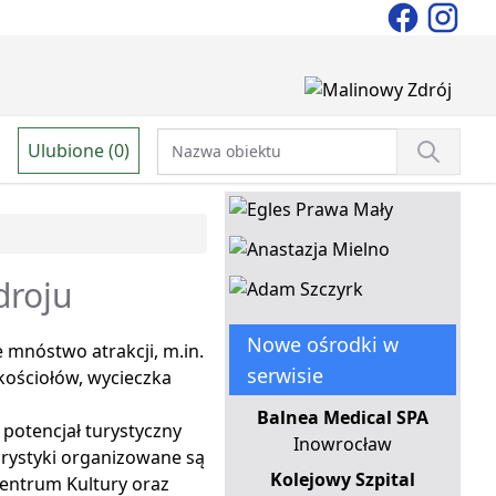
Ulubione (0)
droju
Nowe ośrodki w
 mnóstwo atrakcji, m.in.
serwisie
kościołów, wycieczka
Balnea Medical SPA
potencjał turystyczny
Inowrocław
urystyki organizowane są
Kolejowy Szpital
entrum Kultury oraz