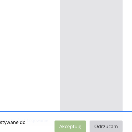
 prywatności
|
Logowanie
zystywane do
Akceptuję
Odrzucam