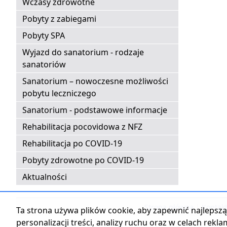
Wczasy zdrowotne
Pobyty z zabiegami
Pobyty SPA
Wyjazd do sanatorium - rodzaje
sanatoriów
Sanatorium – nowoczesne możliwości
pobytu leczniczego
Sanatorium - podstawowe informacje
Rehabilitacja pocovidowa z NFZ
Rehabilitacja po COVID-19
Pobyty zdrowotne po COVID-19
Aktualności
Strona główna
|
Kontak
Ta strona używa plików cookie, aby zapewnić najlepszą 
personalizacji treści, analizy ruchu oraz w celach rekl