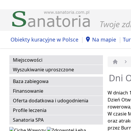
|
|
Obiekty kuracyjne w Polsce
Na mapie
Tur
Miejscowości
Strona 
Wyszukiwanie uproszczone
Dni O
Baza zabiegowa
Finansowanie
W dniach 1
Dzień Otw
Oferta dodatkowa i udogodnienia
rowerowa, 
Profile leczenia
W czasie M
Sanatoria SPA
oraz atrak
przez Bur