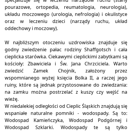
specjalizuje się w leczeniu narządów ruchu (stany
pourazowe, ortopedia, reumatologia, neurologia),
układu moczowego (urologia, nefrologia) i okulistyce
oraz w leczeniu dzieci (narządy ruchu, układ
oddechowy i moczowy).
W najbliższym otoczeniu uzdrowiska znajduje się
godny zwiedzenie pałac rodziny Shaffgotsch i cała
cieplicka starówka. Ciekawymi cieplickimi zabytkami są
kościoły: Zbawiciela i Św. Jana Chrzciciela. Warto
zwiedzić Zamek Chojnik, założony przez
wspomnianego wyżej księcia Bolka II, a raczej jego
ruiny, które są jednak przystosowane do zwiedzania:
na zamku można postrzelać z kuszy czy wejść na
wieżę.
W niedalekiej odległości od Cieplic Śląskich znajdują się
wspaniałe naturalne pomniki - wodospady. Są to:
Wodospad Kamieńczyka, Wodospad Podgórnej i
Wodospad Szklarki. Wodospady te są tylko