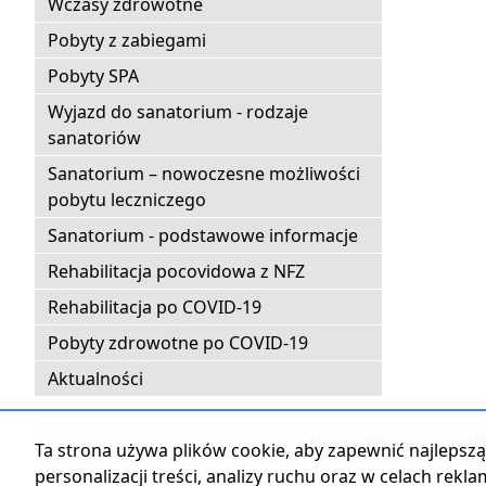
Wczasy zdrowotne
Pobyty z zabiegami
Pobyty SPA
Wyjazd do sanatorium - rodzaje
sanatoriów
Sanatorium – nowoczesne możliwości
pobytu leczniczego
Sanatorium - podstawowe informacje
Rehabilitacja pocovidowa z NFZ
Rehabilitacja po COVID-19
Pobyty zdrowotne po COVID-19
Aktualności
Strona główna
|
Kontak
Ta strona używa plików cookie, aby zapewnić najlepszą 
personalizacji treści, analizy ruchu oraz w celach rekl