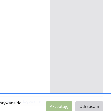
 prywatności
|
Logowanie
zystywane do
Akceptuję
Odrzucam