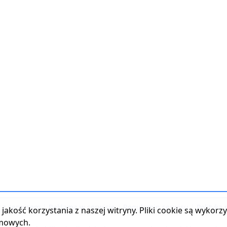
t z serwisem
|
Reklama w serwisie
|
Regulamin serwisu
|
Polityka
jakość korzystania z naszej witryny. Pliki cookie są wykor
amowych.