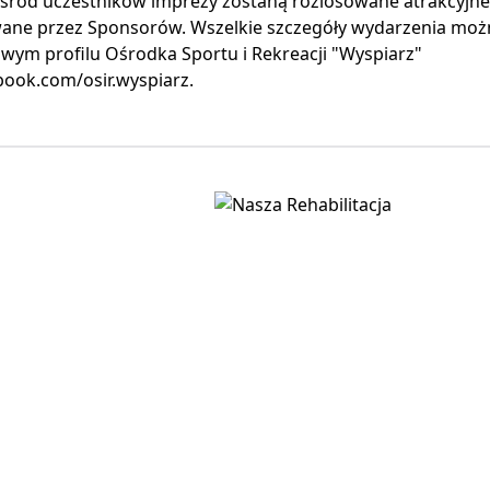
śród uczestników imprezy zostaną rozlosowane atrakcyjn
ane przez Sponsorów. Wszelkie szczegóły wydarzenia możn
wym profilu Ośrodka Sportu i Rekreacji "Wyspiarz"
ook.com/osir.wyspiarz.