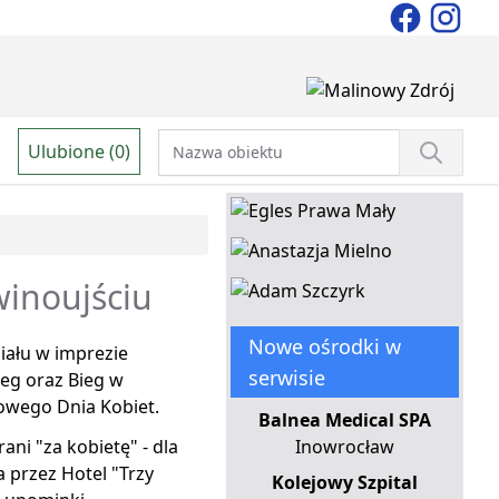
Ulubione (0)
winoujściu
Nowe ośrodki w
iału w imprezie
serwisie
ieg oraz Bieg w
owego Dnia Kobiet.
Balnea Medical SPA
ni "za kobietę" - dla
Inowrocław
przez Hotel "Trzy
Kolejowy Szpital