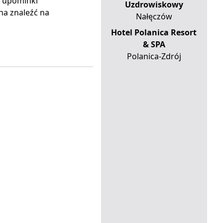
e upominki
Uzdrowiskowy
a znaleźć na
Nałęczów
Hotel Polanica Resort
& SPA
Polanica-Zdrój