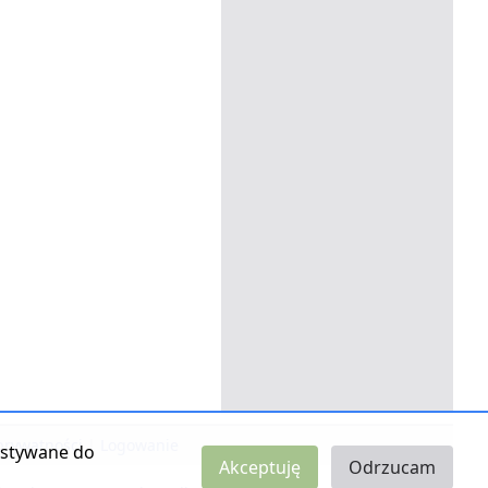
 prywatności
|
Logowanie
zystywane do
Akceptuję
Odrzucam