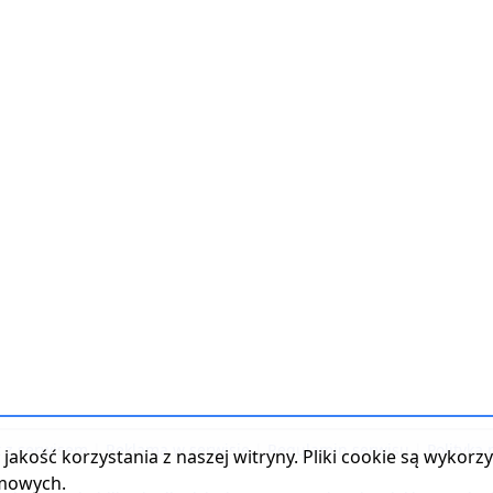
t z serwisem
|
Reklama w serwisie
|
Regulamin serwisu
|
Polityka
jakość korzystania z naszej witryny. Pliki cookie są wykor
amowych.