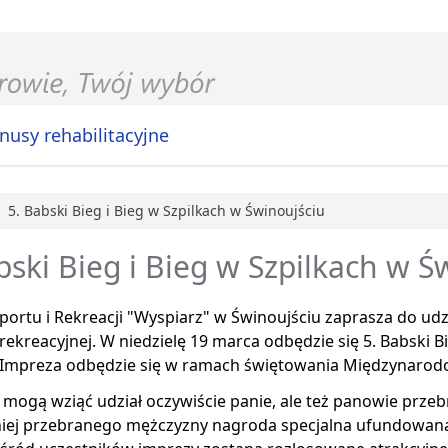
nusy rehabilitacyjne
5. Babski Bieg i Bieg w Szpilkach w Świnoujściu
główna
bski Bieg i Bieg w Szpilkach w Ś
ortu i Rekreacji "Wyspiarz" w Świnoujściu zaprasza do udz
ekreacyjnej. W niedzielę 19 marca odbędzie się 5. Babski B
. Impreza odbędzie się w ramach świętowania Międzynarod
mogą wziąć udział oczywiście panie, ale też panowie przebra
iej przebranego mężczyzny nagroda specjalna ufundowana 